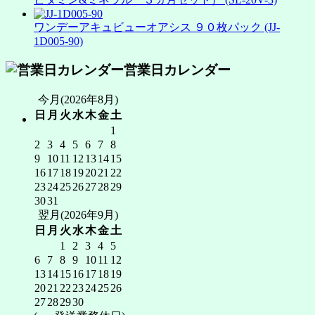
ワンデーアキュビューオアシス ９０枚パック (JJ-
1D005-90)
営業日カレンダー
今月(2026年8月)
日
月
火
水
木
金
土
1
2
3
4
5
6
7
8
9
10
11
12
13
14
15
16
17
18
19
20
21
22
23
24
25
26
27
28
29
30
31
翌月(2026年9月)
日
月
火
水
木
金
土
1
2
3
4
5
6
7
8
9
10
11
12
13
14
15
16
17
18
19
20
21
22
23
24
25
26
27
28
29
30