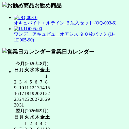
お勧め商品
オキュバイト＋ルテイン ６瓶入セット (OQ-003-6)
ワンデーアキュビューオアシス ９０枚パック (JJ-
1D005-90)
営業日カレンダー
今月(2026年8月)
日
月
火
水
木
金
土
1
2
3
4
5
6
7
8
9
10
11
12
13
14
15
16
17
18
19
20
21
22
23
24
25
26
27
28
29
30
31
翌月(2026年9月)
日
月
火
水
木
金
土
1
2
3
4
5