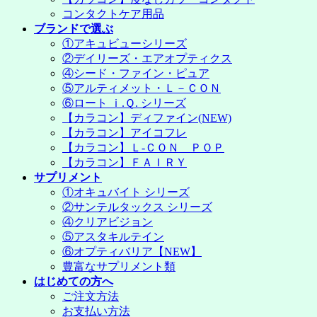
コンタクトケア用品
ブランドで選ぶ
①アキュビューシリーズ
②デイリーズ・エアオプティクス
④シード・ファイン・ピュア
⑤アルティメット・Ｌ－ＣＯＮ
⑥ロート ｉ.Ｑ. シリーズ
【カラコン】ディファイン(NEW)
【カラコン】アイコフレ
【カラコン】Ｌ-ＣＯＮ ＰＯＰ
【カラコン】ＦＡＩＲＹ
サプリメント
①オキュバイト シリーズ
②サンテルタックス シリーズ
④クリアビジョン
⑤アスタキルテイン
⑥オプティバリア【NEW】
豊富なサプリメント類
はじめての方へ
ご注文方法
お支払い方法