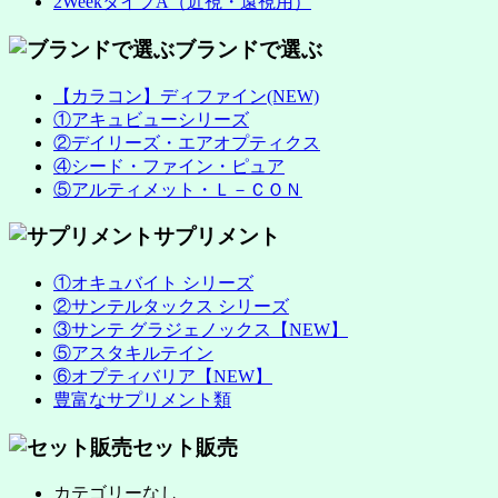
2WeekタイプA（近視・遠視用）
ブランドで選ぶ
【カラコン】ディファイン(NEW)
①アキュビューシリーズ
②デイリーズ・エアオプティクス
④シード・ファイン・ピュア
⑤アルティメット・Ｌ－ＣＯＮ
サプリメント
①オキュバイト シリーズ
②サンテルタックス シリーズ
③サンテ グラジェノックス【NEW】
⑤アスタキルテイン
⑥オプティバリア【NEW】
豊富なサプリメント類
セット販売
カテゴリーなし